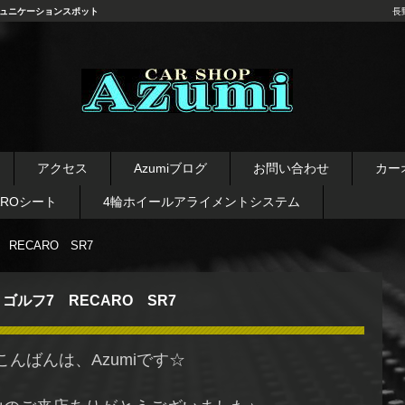
ュニケーションスポット
長
長野県 安曇野市 タイヤ ホ
イール デッドニング カーオ
アクセス
Azumiブログ
お問い合わせ
カー
ーディオ レカロシート
AROシート
4輪ホイールアライメントシステム
 RECARO SR7
ゴルフ7 RECARO SR7
こんばんは、Azumiです☆