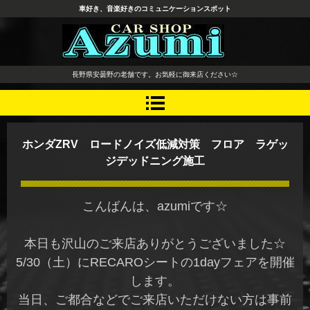
車好き、音楽好きのコミュニケーションスポット
長野県 安曇野市 タイヤ ホ
長野県安曇野の老舗です。お気軽に御来店ください☆
イール デッドニング カーオ
ーディオ レカロシート
ホンダZRV ロードノイズ低減対策 フロア ラゲッ
ジデッドニング施工
こんばんは、azumiです☆
本日も沢山のご来店ありがとうございました☆
5/30（土）にRECAROシートの1dayフェアを開催
します。
当日、ご都合などでご来店いただけない方は事前