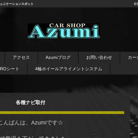
ュニケーションスポット
長
長野県 安曇野市 タイヤ ホ
イール デッドニング カーオ
アクセス
Azumiブログ
お問い合わせ
カー
ーディオ レカロシート
AROシート
4輪ホイールアライメントシステム
各種ナビ取付
こんばんは、Azumiです☆