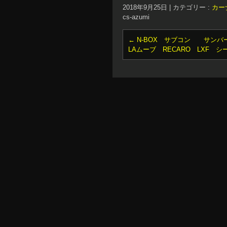
2018年9月25日
|
カテゴリー :
カー
cs-azumi
←
N-BOX サブコン サンバ
LAムーブ RECARO LXF 