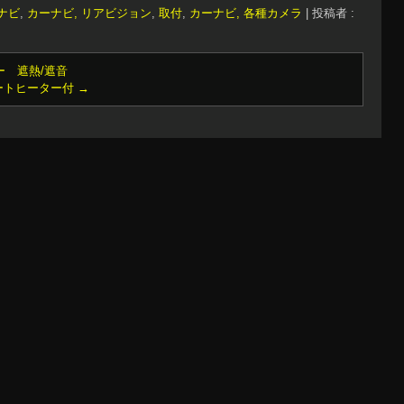
ナビ
,
カーナビ, リアビジョン
,
取付
,
カーナビ, 各種カメラ
|
投稿者 :
ー 遮熱/遮音
シートヒーター付
→