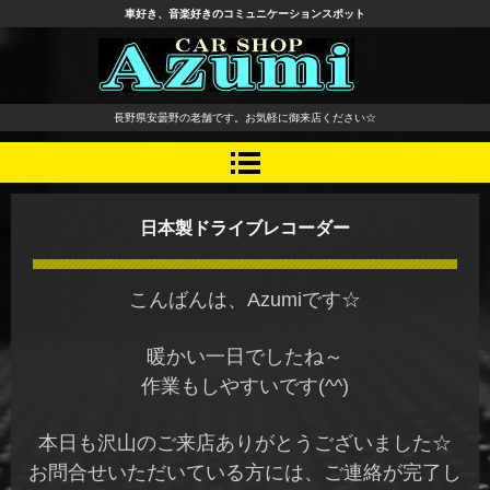
車好き、音楽好きのコミュニケーションスポット
長野県 安曇野市 タイヤ ホ
長野県安曇野の老舗です。お気軽に御来店ください☆
イール デッドニング カーオ
ーディオ レカロシート
日本製ドライブレコーダー
こんばんは、Azumiです☆
暖かい一日でしたね～
作業もしやすいです(^^)
本日も沢山のご来店ありがとうございました☆
お問合せいただいている方には、ご連絡が完了し