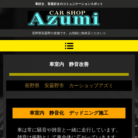
車好き、音楽好きのコミュニケーションスポット
長野県 安曇野市 タイヤ ホ
長野県安曇野の老舗です。お気軽に御来店ください☆
イール デッドニング カーオ
ーディオ レカロシート
車室内 静音改善
長野県 安曇野市 カーショップアズミ
車室内 静音化 デッドニング施工
車は常に騒音や雑音と一緒に走行しています。
雑音は振動として車全体に広がっていきます。