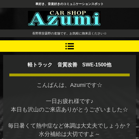
車好き、音楽好きのコミュニケーションスポット
長野県 安曇野市 タイヤ ホ
長野県安曇野の老舗です。お気軽に御来店ください☆
イール デッドニング カーオ
ーディオ レカロシート
軽トラック 音質改善 SWE-1500他
こんばんは、Azumiです☆
一日お疲れ様です♪
本日も沢山のご来店ありがとうございました☆
毎日暑くて熱中症など体調は大丈夫でしょうか？
水分補給は大切ですよ～