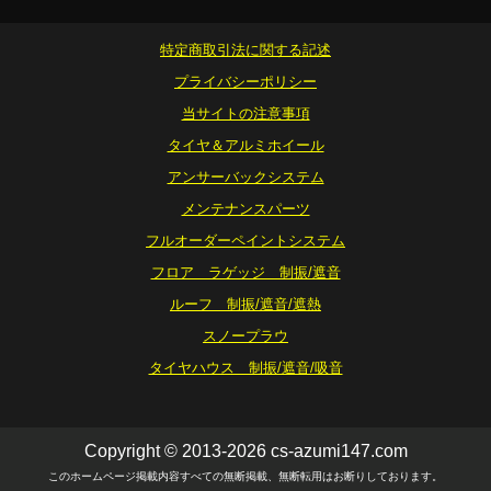
特定商取引法に関する記述
プライバシーポリシー
当サイトの注意事項
タイヤ＆アルミホイール
アンサーバックシステム
メンテナンスパーツ
フルオーダーペイントシステム
フロア ラゲッジ 制振/遮音
ルーフ 制振/遮音/遮熱
スノープラウ
タイヤハウス 制振/遮音/吸音
Copyright © 2013-2026 cs-azumi147.com
このホームページ掲載内容すべての無断掲載、無断転用はお断りしております。