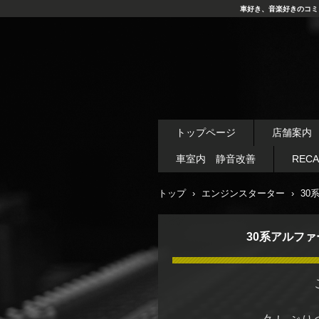
車好き、音楽好きのコミ
トップページ
店舗案内
車室内 静音改善
REC
トップ
›
エンジンスターター
›
30
30系アルフ