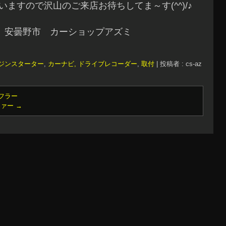
ますので沢山のご来店お待ちしてま～す(^^)/♪
 安曇野市 カーショップアズミ
ジンスターター
,
カーナビ, ドライブレコーダー
,
取付
|
投稿者 : cs-az
フラー
ファー
→