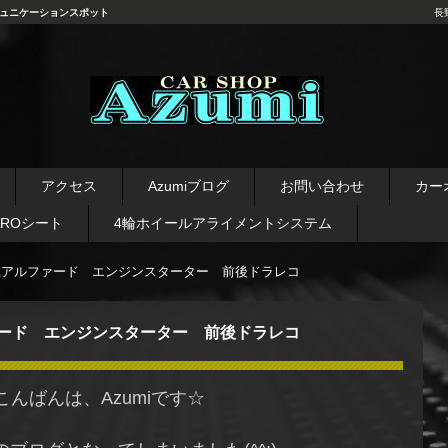
ュニケーションスポット
長
長野県 安曇野市 タイヤ ホ
イール デッドニング カーオ
アクセス
Azumiブログ
お問い合わせ
カー
ーディオ レカロシート
AROシート
4輪ホイールアライメントシステム
系アルファード エンジンスターター 前後ドラレコ
ァード エンジンスターター 前後ドラレコ
こんばんは、Azumiです☆