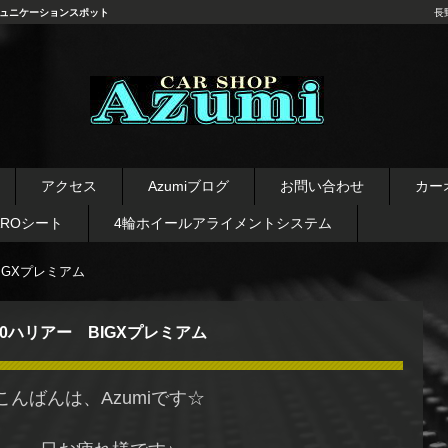
ュニケーションスポット
長
長野県 安曇野市 タイヤ ホ
イール デッドニング カーオ
アクセス
Azumiブログ
お問い合わせ
カー
ーディオ レカロシート
AROシート
4輪ホイールアライメントシステム
IGXプレミアム
60ハリアー BIGXプレミアム
こんばんは、Azumiです☆