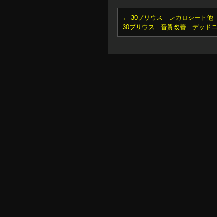
←
30プリウス レカロシート他
30プリウス 音質改善 デッド