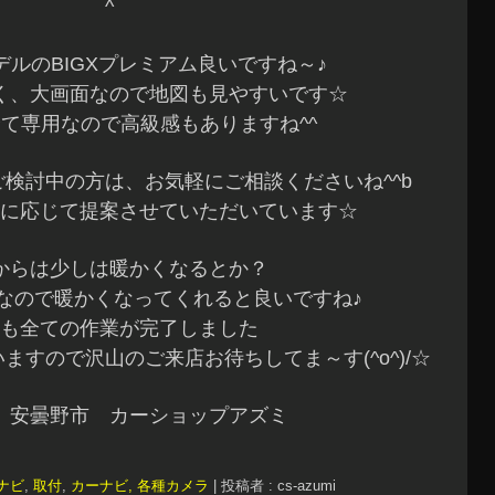
^
ルのBIGXプレミアム良いですね～♪
く、大画面なので地図も見やすいです☆
て専用なので高級感もありますね^^
検討中の方は、お気軽にご相談くださいね^^b
に応じて提案させていただいています☆
からは少しは暖かくなるとか？
なので暖かくなってくれると良いですね♪
も全ての作業が完了しました
ますので沢山のご来店お待ちしてま～す(^o^)/☆
 安曇野市 カーショップアズミ
ナビ
,
取付
,
カーナビ, 各種カメラ
|
投稿者 : cs-azumi