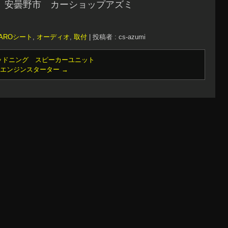
 安曇野市 カーショップアズミ
CAROシート
,
オーディオ
,
取付
|
投稿者 : cs-azumi
ッドニング スピーカーユニット
 エンジンスターター
→