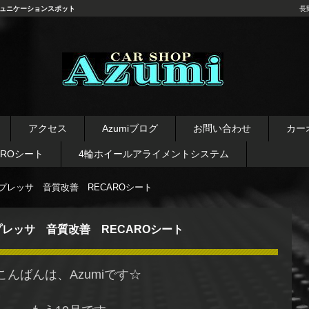
ュニケーションスポット
長
長野県 安曇野市 タイヤ ホ
イール デッドニング カーオ
アクセス
Azumiブログ
お問い合わせ
カー
ーディオ レカロシート
AROシート
4輪ホイールアライメントシステム
プレッサ 音質改善 RECAROシート
プレッサ 音質改善 RECAROシート
こんばんは、Azumiです☆