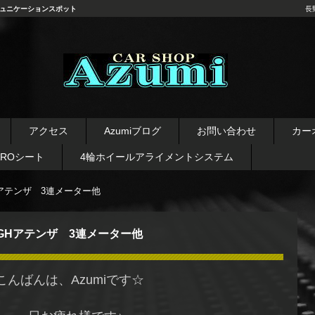
ュニケーションスポット
長
長野県 安曇野市 タイヤ ホ
イール デッドニング カーオ
アクセス
Azumiブログ
お問い合わせ
カー
ーディオ レカロシート
AROシート
4輪ホイールアライメントシステム
アテンザ 3連メーター他
GHアテンザ 3連メーター他
こんばんは、Azumiです☆