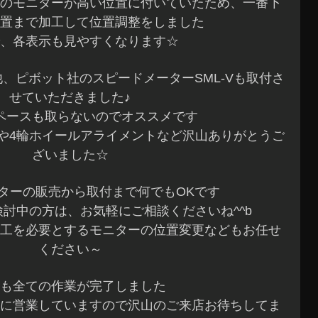
のモニターが高い位置に付いていたため、一番下
置まで加工して位置調整をしました
、各表示も見やすくなります☆
、ピボット社のスピードメーターSML-Vも取付さ
せていただきました♪
ペースも取らないのでオススメです
や4輪ホイールアライメントなど沢山ありがとうご
ざいました☆
ターの販売から取付まで何でもOKです
討中の方は、お気軽にご相談くださいね^^b
工を必要とするモニターの位置変更などもお任せ
ください～
も全ての作業が完了しました
に営業していますので沢山のご来店お待ちしてま