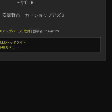
～す(^^)/
 安曇野市 カーショップアズミ
スアップパーツ
,
取付
|
投稿者 : cs-azumi
 LEDヘッドライト
 各種カメラ
→