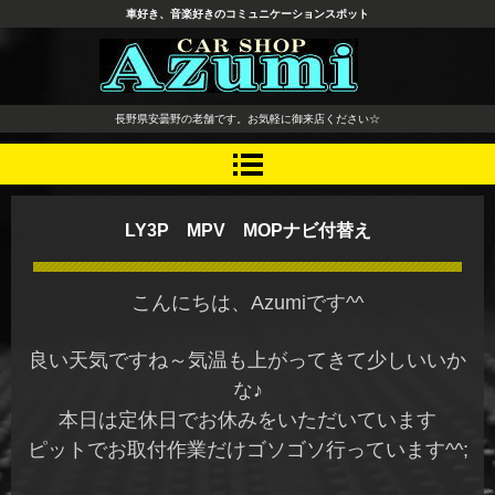
車好き、音楽好きのコミュニケーションスポット
長野県 安曇野市 タイヤ ホ
長野県安曇野の老舗です。お気軽に御来店ください☆
イール デッドニング カーオ
ーディオ レカロシート
LY3P MPV MOPナビ付替え
こんにちは、Azumiです^^
良い天気ですね～気温も上がってきて少しいいか
な♪
本日は定休日でお休みをいただいています
ピットでお取付作業だけゴソゴソ行っています^^;