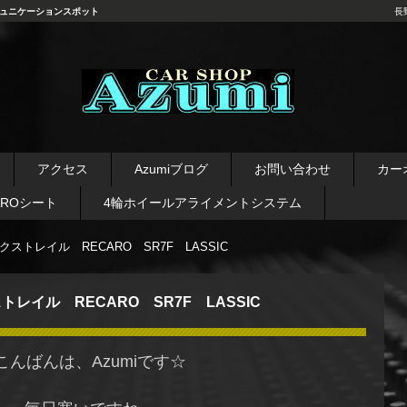
ュニケーションスポット
長
長野県 安曇野市 タイヤ ホ
イール デッドニング カーオ
アクセス
Azumiブログ
お問い合わせ
カー
ーディオ レカロシート
AROシート
4輪ホイールアライメントシステム
エクストレイル RECARO SR7F LASSIC
トレイル RECARO SR7F LASSIC
こんばんは、Azumiです☆