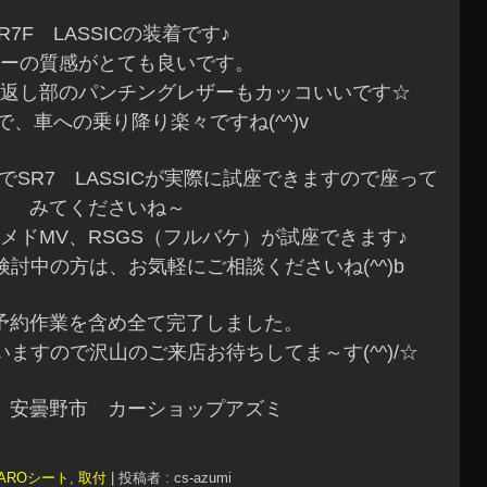
R7F LASSICの装着です♪
ーの質感がとても良いです。
返し部のパンチングレザーもカッコいいです☆
ので、車への乗り降り楽々ですね(^^)v
でSR7 LASSICが実際に試座できますので座って
みてくださいね～
ゴメドMV、RSGS（フルバケ）が試座できます♪
検討中の方は、お気軽にご相談くださいね(^^)b
予約作業を含め全て完了しました。
ますので沢山のご来店お待ちしてま～す(^^)/☆
 安曇野市 カーショップアズミ
CAROシート
,
取付
|
投稿者 : cs-azumi