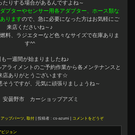
ったりする場合があるんですよね～
ダプターやセンサー用各アダプター、ホース類な
あります
ので、急に必要になった方はお気軽にご
来店くださいね～♪
燃料、ラジエターなど色々なサイズで在庫ありま
す^^
週も一週間が始まりましたね♪
ルアライメントのご予約作業から各メンテナンスと
来店ありがとうございます☆
悪そうですが、元気に頑張りましょうね～
 安曇野市 カーショップアズミ
スアップパーツ
,
取付
|
投稿者 : cs-azumi
|
コメントをどうぞ
アビジョン