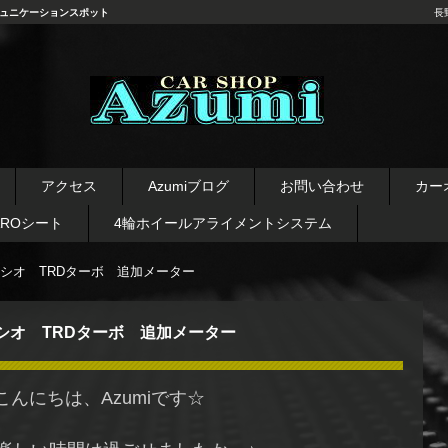
ュニケーションスポット
長
長野県 安曇野市 タイヤ ホ
イール デッドニング カーオ
アクセス
Azumiブログ
お問い合わせ
カー
ーディオ レカロシート
AROシート
4輪ホイールアライメントシステム
シオ TRDターボ 追加メーター
シオ TRDターボ 追加メーター
こんにちは、Azumiです☆