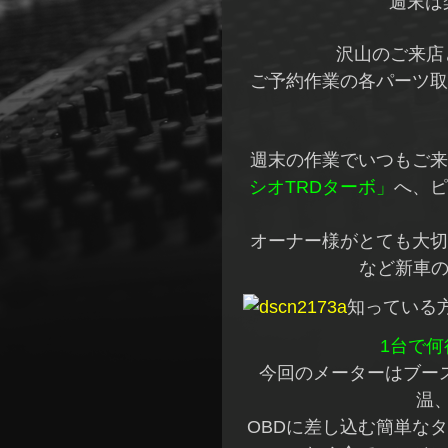
週末は
沢山のご来店と
ご予約作業の各パーツ取
週末の作業でいつもご来
シオTRDターボ」
へ、ピ
オーナー様がとても大切
など新車の
知っている
1台で
今回のメーターはブー
温
OBDに差し込む簡単な