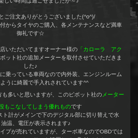
楽しい時間は過ごせましたか～♪
ご注文ありがとうございました(^o^)/
付からタイヤのご購入、各メンテナンスなど満車
御礼です☆
店いただいてますオーナー様の
「カローラ アク
ボット社の追加メーターを取付させていただきま
した♪
に乗っている車両なので内外装、エンジンルーム
ように綺麗で手入れされています^^
方も多いと思いますが、このピボット社の
メーター
何役もこなしてしまう優れもの
です
スト計がメインで下のデジタル部に切り替えで水
、油温、電圧が表示されます♪
タイプが売れていますが、ターボ車なのでOBDでは