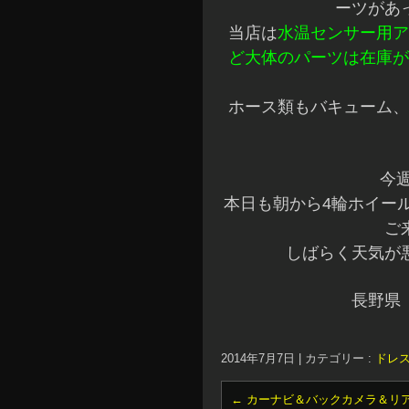
ーツがあ
当店は
水温センサー用ア
ど大体のパーツは在庫が
ホース類もバキューム、
今
本日も朝から4輪ホイー
ご
しばらく天気が
長野県
2014年7月7日
|
カテゴリー :
ドレ
←
カーナビ＆バックカメラ＆リ