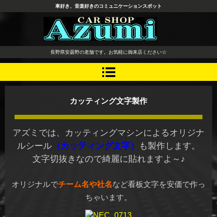
車好き、音楽好きのコミュニケーションスポット
長野県 安曇野市 タイヤ ホ
長野県安曇野の老舗です。お気軽に御来店ください☆
イール デッドニング カーオ
ーディオ レカロシート
カッティング文字製作
アズミでは、カッティングマシンによるオリジナ
ルシール
（カッティング文字）
も製作します。
文字切抜きなので綺麗に貼れますよ～♪
オリジナルで
チーム名や社名
など看板文字を安価で作っ
ちゃいます。