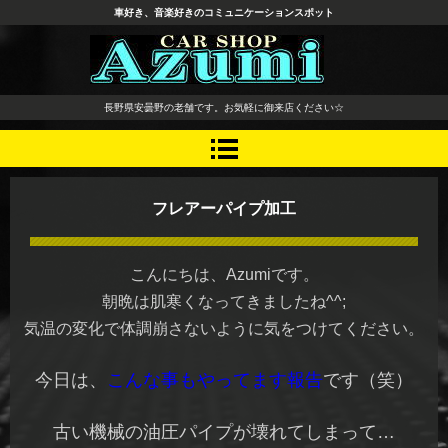
車好き、音楽好きのコミュニケーションスポット
長野県 安曇野市 タイヤ ホ
長野県安曇野の老舗です。お気軽に御来店ください☆
イール デッドニング カーオ
ーディオ レカロシート
フレアーパイプ加工
こんにちは、Azumiです。
朝晩は肌寒くなってきましたね^^;
気温の変化で体調崩さないように気をつけてください。
今日は、
こんな事もやってます報告
です（笑）
古い機械の油圧パイプが壊れてしまって…