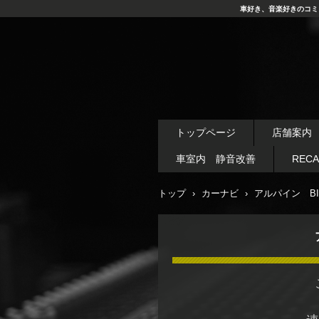
車好き、音楽好きのコミ
トップページ
店舗案内
車室内 静音改善
REC
トップ
›
カーナビ
›
アルパイン BIG