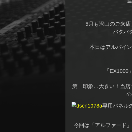
連
5月も沢山のご来
バタバ
本日はアルパイン
「EX100
第一印象…大きい！当店
の
専用パネル
今回は「アルファード」