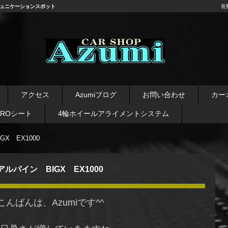
ュニケーションスポット
長
長野県 安曇野市 タイヤ ホ
イール デッドニング カーオ
アクセス
Azumiブログ
お問い合わせ
カー
ーディオ レカロシート
AROシート
4輪ホイールアライメントシステム
X EX1000
アルパイン BIGX EX1000
こんばんは、Azumiです^^