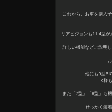
これから、お車を購入予
リアビジョンも11.4型
詳しい機能などご説明し
お
他にも9型B
K様
また「7型」「8型」も
せっかく装着