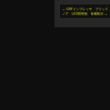
←
GRFインプレッサ ブリッド
ノア LED照明他 各種取付
→