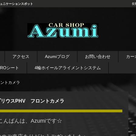
ュニケーションスポット
長
長野県 安曇野市 タイヤ ホ
イール デッドニング カーオ
アクセス
Azumiブログ
お問い合わせ
カー
ーディオ レカロシート
AROシート
4輪ホイールアライメントシステム
ロントカメラ
プリウスPHV フロントカメラ
こんばんは、Azumiです☆