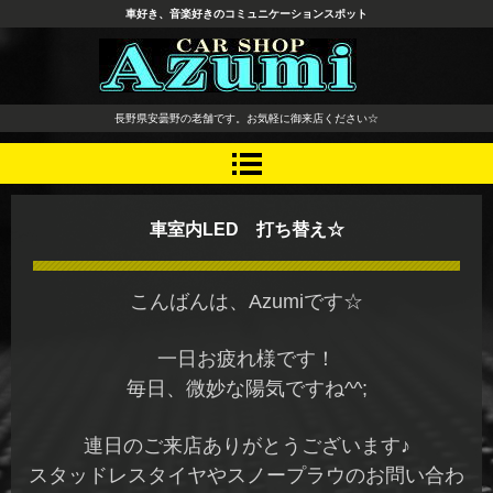
車好き、音楽好きのコミュニケーションスポット
長野県 安曇野市 タイヤ ホ
長野県安曇野の老舗です。お気軽に御来店ください☆
イール デッドニング カーオ
ーディオ レカロシート
車室内LED 打ち替え☆
こんばんは、Azumiです☆
一日お疲れ様です！
毎日、微妙な陽気ですね^^;
連日のご来店ありがとうございます♪
スタッドレスタイヤやスノープラウのお問い合わ