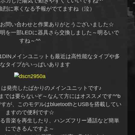
ポカした陽気で動きやすくていいですね^^
強烈に寒くなる予報がでてますね（泣）
お問い合わせと作業ありがとうございました☆
明を一部LEDに器具さら交換しました～明るいで
すね～^^
1DINメインユニットも最近は高性能なタイプや多
なタイプがいっぱいあります
トは発売したばかりのメインユニットです♪
までは要らないぞ～なんて方にはオススメです^^b
すが、このモデルはbluetoothとUSBを搭載してい
ますので便利です☆
る音楽を再生したり、ハンズフリー通話など簡単
にできるんですよ～