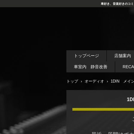
車好き、音楽好きのコミ
トップページ
店舗案内
車室内 静音改善
REC
トップ
›
オーディオ
›
1DIN メ
1