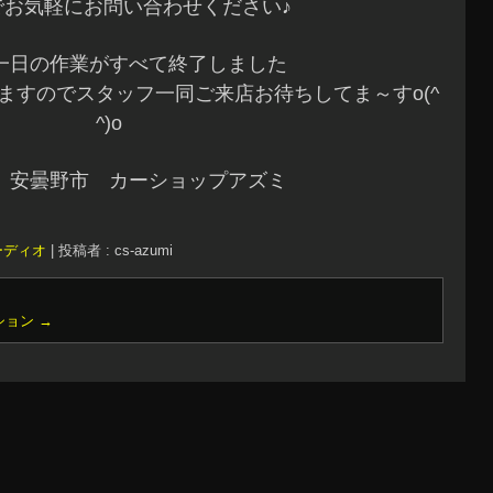
でお気軽にお問い合わせください♪
一日の作業がすべて終了しました
ますのでスタッフ一同ご来店お待ちしてま～すo(^
^)o
 安曇野市 カーショップアズミ
ーディオ
|
投稿者 : cs-azumi
ション
→