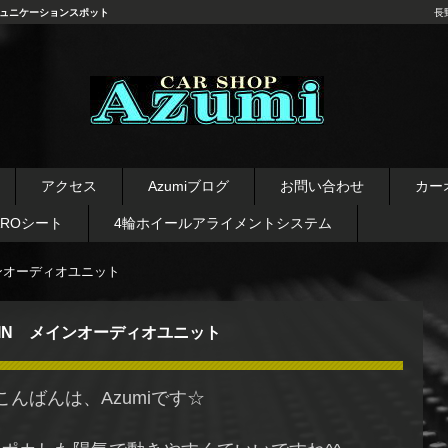
ュニケーションスポット
長
長野県 安曇野市 タイヤ ホ
イール デッドニング カーオ
アクセス
Azumiブログ
お問い合わせ
カー
ーディオ レカロシート
AROシート
4輪ホイールアライメントシステム
インオーディオユニット
DIN メインオーディオユニット
こんばんは、Azumiです☆