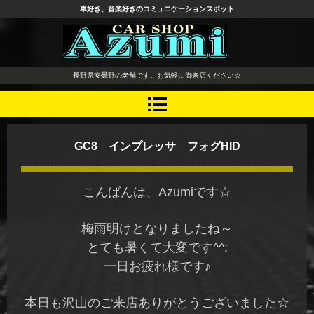
車好き、音楽好きのコミュニケーションスポット
長野県 安曇野市 タイヤ ホ
長野県安曇野の老舗です。お気軽に御来店ください☆
イール デッドニング カーオ
ーディオ レカロシート
GC8 インプレッサ フォグHID
こんばんは、Azumiです☆
梅雨明けとなりましたね～
とても暑くて大変です^^;
一日お疲れ様です♪
本日も沢山のご来店ありがとうございました☆