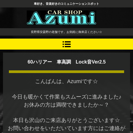
車好き、音楽好きのコミュニケーションスポット
長野県 安曇野市 タイヤ ホ
長野県安曇野の老舗です。お気軽に御来店ください☆
イール デッドニング カーオ
ーディオ レカロシート
60ハリアー 車高調 Lock音Ver2.5
こんばんは、Azumiです☆
今日も暖かくて作業もスムーズに進みました♪
お休みの方は満喫できましたか～？
本日も沢山のご来店ありがとうございます☆
お問い合わせをいただいています方にはご連絡が