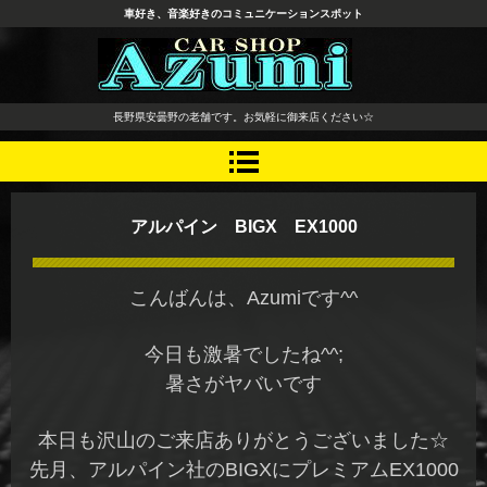
車好き、音楽好きのコミュニケーションスポット
長野県 安曇野市 タイヤ ホ
長野県安曇野の老舗です。お気軽に御来店ください☆
イール デッドニング カーオ
ーディオ レカロシート
アルパイン BIGX EX1000
こんばんは、Azumiです^^
今日も激暑でしたね^^;
暑さがヤバいです
本日も沢山のご来店ありがとうございました☆
先月、アルパイン社のBIGXにプレミアムEX1000