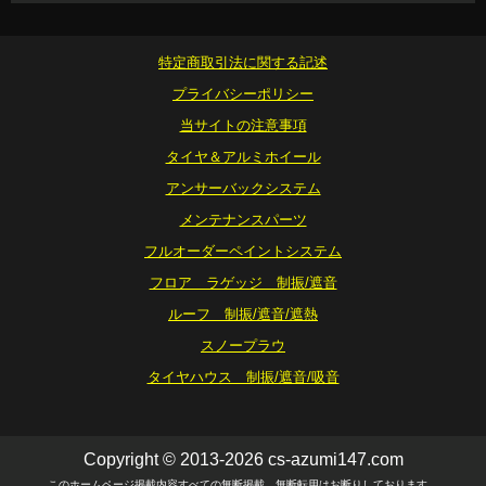
特定商取引法に関する記述
プライバシーポリシー
当サイトの注意事項
タイヤ＆アルミホイール
アンサーバックシステム
メンテナンスパーツ
フルオーダーペイントシステム
フロア ラゲッジ 制振/遮音
ルーフ 制振/遮音/遮熱
スノープラウ
タイヤハウス 制振/遮音/吸音
Copyright © 2013-2026 cs-azumi147.com
このホームページ掲載内容すべての無断掲載、無断転用はお断りしております。