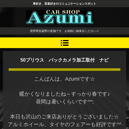
車好き、音楽好きのコミュニケーションスポット
長野県 安曇野市 タイヤ ホ
長野県安曇野の老舗です。お気軽に御来店ください☆
イール デッドニング カーオ
ーディオ レカロシート
50プリウス バックカメラ加工取付 ナビ
こんばんは、Azumiです☆
暖かくなりましたね～すっかり春です♪
昼間は暑いくらいです^^;
本日も沢山のご来店ありがとうございました☆
アルミホイール、タイヤのフェアーも好評です^^