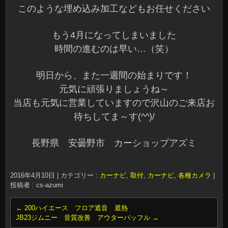
このような埋め込み加工などもお任せください
もう4月になってしまいました
時間の進むのは早い…（笑）
明日から、また一週間の始まりです！
元気に頑張りましょうね～
当店も元気に営業していますので沢山のご来店お
待ちしてま～す(^^)/
長野県 安曇野市 カーショップアズミ
2016年4月10日
|
カテゴリー :
カーナビ
,
取付
,
カーナビ, 各種カメラ
|
投稿者 : cs-azumi
←
200ハイエース フロア遮音 遮熱
JB23ジムニー 音質改善 アウターバッフル
→