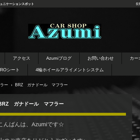
ュニケーションスポット
長
長野県 安曇野市 タイヤ ホ
イール デッドニング カーオ
アクセス
Azumiブログ
お問い合わせ
カー
ーディオ レカロシート
AROシート
4輪ホイールアライメントシステム
ラー
›
BRZ ガナドール マフラー
BRZ ガナドール マフラー
こんばんは、Azumiです☆