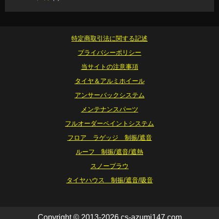
特定商取引法に関する記述
プライバシーポリシー
当サイトの注意事項
タイヤ＆アルミホイール
アンサーバックシステム
メンテナンスパーツ
フルオーダーペイントシステム
フロア ラゲッジ 制振/遮音
ルーフ 制振/遮音/遮熱
スノープラウ
タイヤハウス 制振/遮音/吸音
Copyright © 2013-2026 cs-azumi147.com