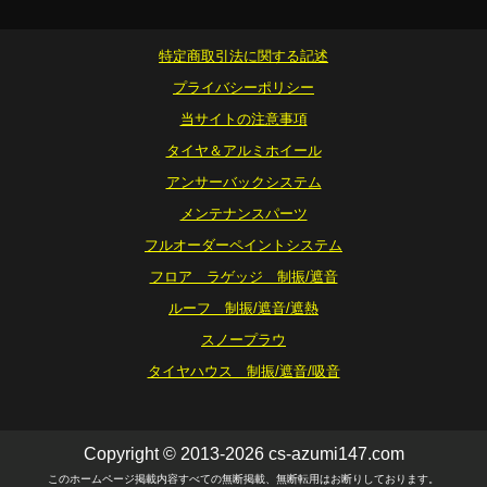
特定商取引法に関する記述
プライバシーポリシー
当サイトの注意事項
タイヤ＆アルミホイール
アンサーバックシステム
メンテナンスパーツ
フルオーダーペイントシステム
フロア ラゲッジ 制振/遮音
ルーフ 制振/遮音/遮熱
スノープラウ
タイヤハウス 制振/遮音/吸音
Copyright © 2013-2026 cs-azumi147.com
このホームページ掲載内容すべての無断掲載、無断転用はお断りしております。