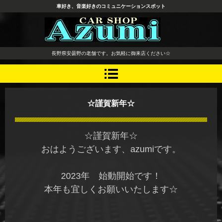
車好き、音楽好きのコミュニケーションスポット
長野県 安曇野市 タイヤ ホ
長野県安曇野の老舗です。お気軽に御来店ください☆
イール デッドニング カーオ
ーディオ レカロシート
☆謹賀新年☆
☆謹賀新年☆
おはようございます、azumiです。
2023年 始動開始です！
本年も宜しくお願いいたします☆