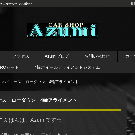
ュニケーションスポット
長
長野県 安曇野市 タイヤ ホ
イール デッドニング カーオ
アクセス
Azumiブログ
お問い合わせ
カー
ーディオ レカロシート
AROシート
4輪ホイールアライメントシステム
ハイエース ローダウン 4輪アライメント
ース ローダウン 4輪アライメント
こんばんは、Azumiです☆