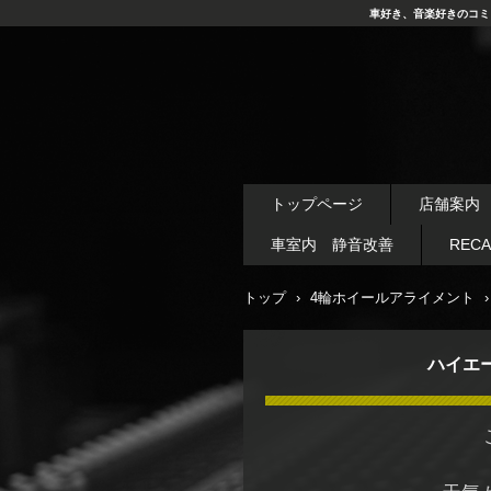
車好き、音楽好きのコミ
トップページ
店舗案内
車室内 静音改善
REC
トップ
›
4輪ホイールアライメント
›
ハイエ