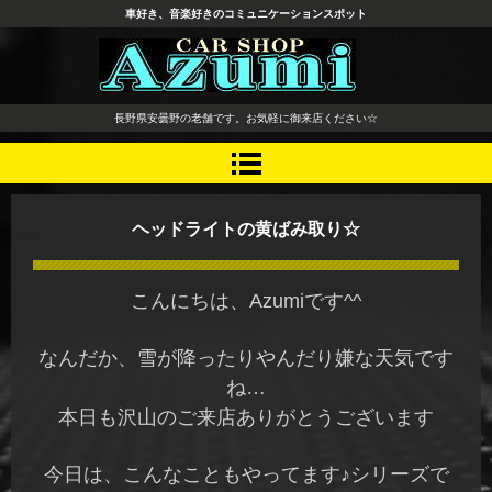
車好き、音楽好きのコミュニケーションスポット
長野県 安曇野市 タイヤ ホ
長野県安曇野の老舗です。お気軽に御来店ください☆
イール デッドニング カーオ
ーディオ レカロシート
ヘッドライトの黄ばみ取り☆
こんにちは、Azumiです^^
なんだか、雪が降ったりやんだり嫌な天気です
ね…
本日も沢山のご来店ありがとうございます
今日は、こんなこともやってます♪シリーズで