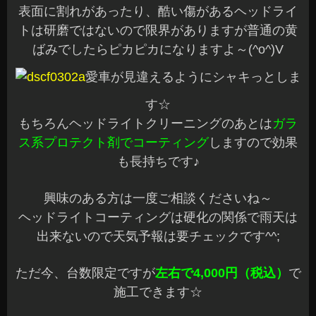
表面に割れがあったり、酷い傷があるヘッドライ
トは研磨ではないので限界がありますが普通の黄
ばみでしたらピカピカになりますよ～(^o^)V
愛車が見違えるようにシャキっとしま
す☆
もちろんヘッドライトクリーニングのあとは
ガラ
ス系プロテクト剤でコーティング
しますので効果
も長持ちです♪
興味のある方は一度ご相談くださいね～
ヘッドライトコーティングは硬化の関係で雨天は
出来ないので天気予報は要チェックです^^;
ただ今、台数限定ですが
左右で4,000円（税込）
で
施工できます☆