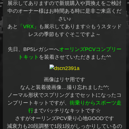
展示してありますので新規購入や買換えをご検討
中のオーナー様はお時間ある時に是非ご来店くだ
さい♪
あと
「VRX」
も展示してあります☆もうスタッド
レスの季節もすぐそこですよ～
先日、BP5レガシーへ
オーリンズPCVコンプリー
トキット
を装着させていただきました^^
画像はリヤ用です
なんと装着後画像…撮り忘れました^^;
ノーマル形状でスプリングまでセットになったコ
ンプリートキットですが、
街乗りからスポーツ走
行
までバッチリなキットです☆
さすがオーリンズPCV乗り心地GOODです
減衰力も20段調整で1段1段がしっかりしているの