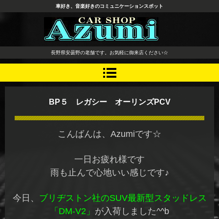
車好き、音楽好きのコミュニケーションスポット
長野県 安曇野市 タイヤ ホ
長野県安曇野の老舗です。お気軽に御来店ください☆
イール デッドニング カーオ
ーディオ レカロシート
BP５ レガシー オーリンズPCV
こんばんは、Azumiです☆
一日お疲れ様です
雨も止んで心地いい感じです♪
今日、
ブリヂストン社のSUV最新型スタッドレス
「DM-V2」
が入荷しました^^b