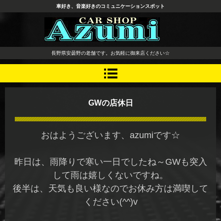
車好き、音楽好きのコミュニケーションスポット
長野県 安曇野市 タイヤ ホ
長野県安曇野の老舗です。お気軽に御来店ください☆
イール デッドニング カーオ
ーディオ レカロシート
GWの店休日
おはようございます、azumiです☆
昨日は、雨降りで寒い一日でしたね～GWも突入
して雨は嬉しくないですね。
後半は、天気も良い様なのでお休み方は満喫して
ください(^^)v