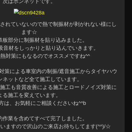
次はボンネットです。
されていないので熱で制振材が剥がれない様にし
ます☆
鉄板部分に制振材を貼り込みました。
/吸音材をしっかりと貼り込んでいきます。
熱対策にもなるのでオススメですね^^
対策による車室内の制振/遮音施工からタイヤハウ
ンネットなど全て施工しています。
施工も音質改善による施工とロードノイズ対策に
よる施工を変えています。
方は、お気軽にご相談くださいね^^b
約作業を含めてすべて完了しました。
いますので沢山のご来店お待ちしてます(^^)/☆