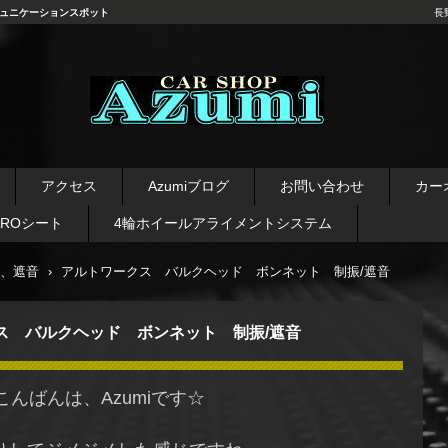
ュニケーションスポット
長
長野県 安曇野市 タイヤ ホ
イール デッドニング カーオ
アクセス
Azumiブログ
お問い合わせ
カー
ーディオ レカロシート
AROシート
4輪ホイールアライメントシステム
、遮音
›
アルトワークス バルクヘッド ボンネット 制振/遮音
ス バルクヘッド ボンネット 制振/遮音
こんばんは、Azumiです☆