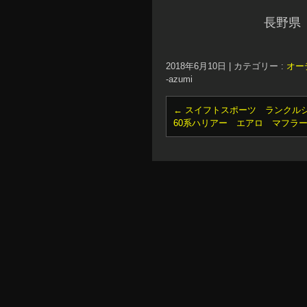
長野県
2018年6月10日
|
カテゴリー :
オー
-azumi
←
スイフトスポーツ ランクル
60系ハリアー エアロ マフラ