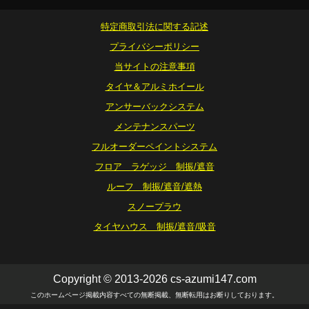
特定商取引法に関する記述
プライバシーポリシー
当サイトの注意事項
タイヤ＆アルミホイール
アンサーバックシステム
メンテナンスパーツ
フルオーダーペイントシステム
フロア ラゲッジ 制振/遮音
ルーフ 制振/遮音/遮熱
スノープラウ
タイヤハウス 制振/遮音/吸音
Copyright © 2013-2026 cs-azumi147.com
このホームページ掲載内容すべての無断掲載、無断転用はお断りしております。