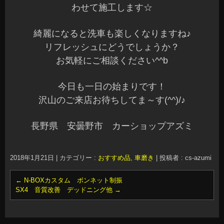
わせて施工します☆
綺麗になると洗車も楽しくなりますね♪
リフレッシュにどうでしょうか？
お気軽にご相談ください^^b
今日も一日の始まりです！
沢山のご来店お待ちしてま～す(^^)/♪
長野県 安曇野市 カーショップアズミ
2018年1月21日
|
カテゴリー :
おすすめ品
,
車磨き
|
投稿者 : cs-azumi
←
N-BOXカスタム ボンネット制振
SX4 音質改善 デッドニング他
→