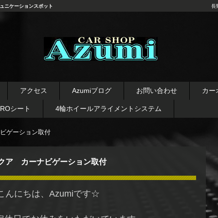
ュニケーションスポット
長
長野県 安曇野市 タイヤ ホ
イール デッドニング カーオ
アクセス
Azumiブログ
お問い合わせ
カー
ーディオ レカロシート
AROシート
4輪ホイールアライメントシステム
ビゲーション取付
クア カーナビゲーション取付
こんにちは、Azumiです☆