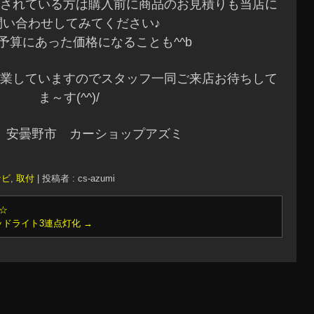
されている方は購入前に商品のお見積りも当店に
問い合わせしてみてください♪
予算にあった価格になることも^^b
業していますのでスタッフ一同ご来店お待ちして
ま～す(^^)/
 安曇野市 カーショップアズミ
ナビ
,
取付
|
投稿者 : cs-azumi
☆
ッドライト3連点灯化
→