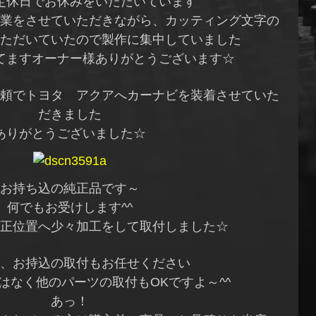
定休日でお休みをいただいています
業をさせていただきながら、カッティング文字の
ただいていたので製作に集中していました
てますオーナー様ありがとうございます☆
頼でトヨタ アクアへカーナビを装着させていた
だきました
ありがとうございました☆
お持ち込の純正品です～
何でもお受けします^^
純正位置へ少々加工をして取付しました☆
、お持込の取付もお任せください
はなく他のパーツの取付もOKですよ～^^
あっ！