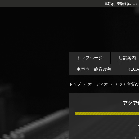
車好き、音楽好きのコミ
トップページ
店舗案内
車室内 静音改善
REC
トップ
›
オーディオ
›
アクア音質改
アクア