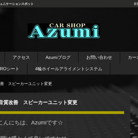
ュニケーションスポット
長
長野県 安曇野市 タイヤ ホ
イール デッドニング カーオ
アクセス
Azumiブログ
お問い合わせ
カー
ーディオ レカロシート
AROシート
4輪ホイールアライメントシステム
善 スピーカーユニット変更
音質改善 スピーカーユニット変更
こんにちは、Azumiです☆