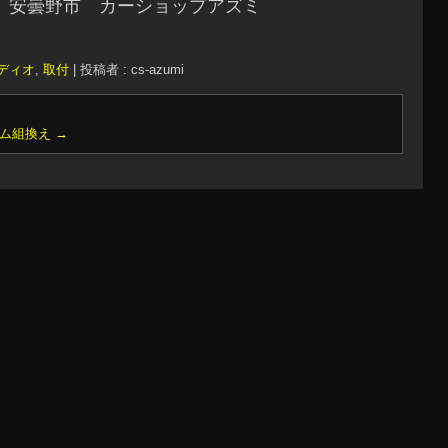
 安曇野市 カーショップアズミ
ディオ
,
取付
|
投稿者 : cs-azumi
テム組換え
→