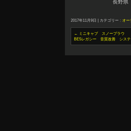
長野県
2017年11月9日
|
カテゴリー :
オー
←
ミニキャブ スノープラウ
BE5レガシー 音質改善 シス