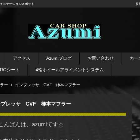
ュニケーションスポット
長
長野県 安曇野市 タイヤ ホ
イール デッドニング カーオ
アクセス
Azumiブログ
お問い合わせ
カー
ーディオ レカロシート
AROシート
4輪ホイールアライメントシステム
ラー
›
インプレッサ GVF 柿本マフラー
ンプレッサ GVF 柿本マフラー
こんばんは、azumiです☆