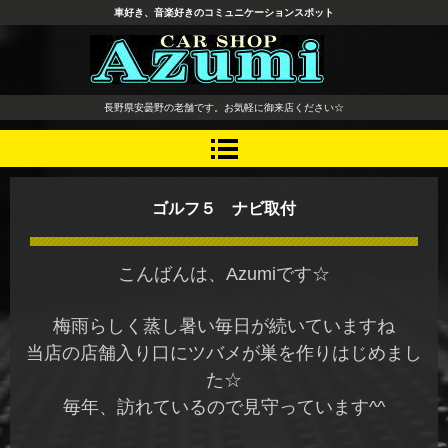
車好き、音楽好きのコミュニケーションスポット
長野県 安曇野市 タイヤ ホ
長野県安曇野の老舗です。お気軽に御来店ください☆
イール デッドニング カーオ
ーディオ レカロシート
ゴルフ５ ナビ取付
こんばんは、Azumiです☆
梅雨らしく蒸し暑い毎日が続いていますね
当店の店舗入り口にツバメが巣を作りはじめまし
た☆
毎年、訪れているので見守っています^^