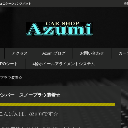
ュニケーションスポット
長
長野県 安曇野市 タイヤ ホ
イール デッドニング カーオ
アクセス
Azumiブログ
お問い合わせ
カー
ーディオ レカロシート
AROシート
4輪ホイールアライメントシステム
プラウ装着☆
サンバー スノープラウ装着☆
こんばんは、azumiです☆