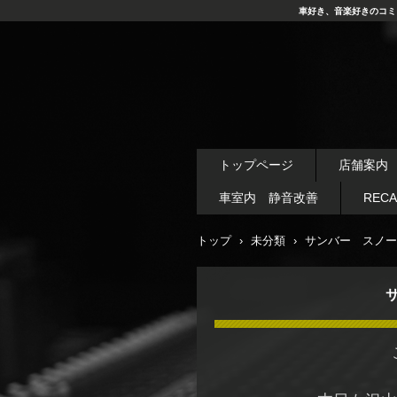
車好き、音楽好きのコミ
トップページ
店舗案内
車室内 静音改善
REC
トップ
›
未分類
›
サンバー スノー