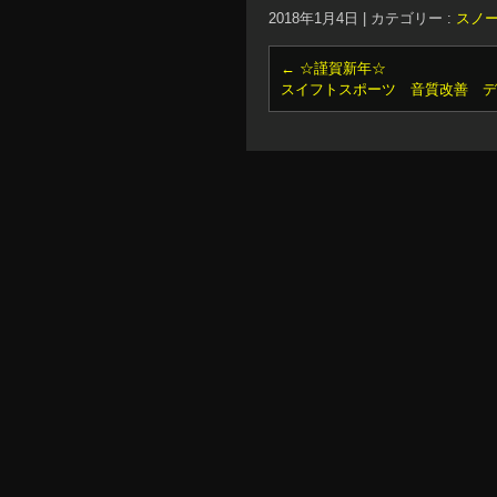
2018年1月4日
|
カテゴリー :
スノ
←
☆謹賀新年☆
スイフトスポーツ 音質改善 