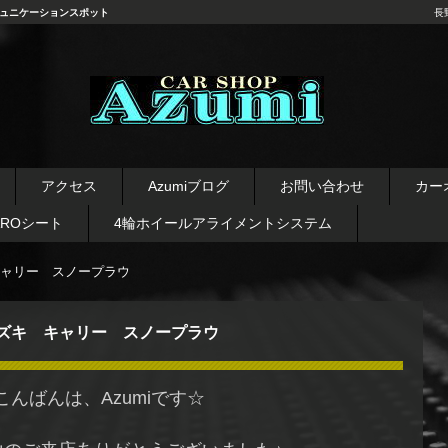
ュニケーションスポット
長
長野県 安曇野市 タイヤ ホ
イール デッドニング カーオ
アクセス
Azumiブログ
お問い合わせ
カー
ーディオ レカロシート
AROシート
4輪ホイールアライメントシステム
ャリー スノープラウ
ズキ キャリー スノープラウ
こんばんは、Azumiです☆