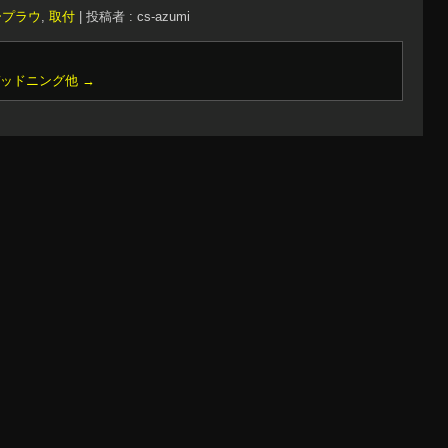
ープラウ
,
取付
|
投稿者 : cs-azumi
デッドニング他
→