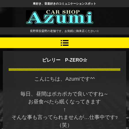
車好き、音楽好きのコミュニケーションスポット
長野県 安曇野市 タイヤ ホ
長野県安曇野の老舗です。お気軽に御来店ください☆
イール デッドニング カーオ
ーディオ レカロシート
ピレリー P-ZERO☆
こんにちは、Azumiです^^
毎日、昼間はポカポカで良いですね～
お昼食べたら眠くなってきます
↑
そんな事も言ってられませんが…仕事中ですｯ
（笑）