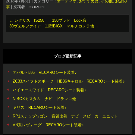
2018年7月8日
|
カテゴリー :
オーディオ
,
おすすめ品
,
その他, お店の
事
|
投稿者 : cs-azumi
←
レクサス IS250 150プラド Lock音
30ヴェルファイア 11型BIGX マルチカメラ他
→
ブログ最新記事
アバルト595 RECAROシート装着♪
ZC33スイフトスポーツ HB36キャロル RECAROシート装着♪
ハイエースワイド RECAROシート装着♪
N-BOXカスタム ナビ ドラレコ他
ヤリス RECAROシート装着♪
RP1ステップワゴン 音質改善 ナビ スピーカーユニット
VN系レヴォーグ RECAROシート装着♪