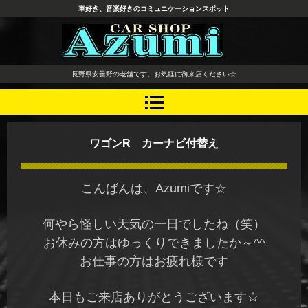
車好き、音楽好きのコミュニケーションスポット
長野県 安曇野市 タイヤ ホ
長野県安曇野の老舗です。お気軽に御来店ください☆
イール デッドニング カーオ
ーディオ レカロシート
ワゴンR カーナビ付替え
こんばんは、Azumiです☆
何やら怪しい天気の一日でしたね（笑）
お休みの方はゆっくりできましたか～^^
お仕事の方はお疲れ様です
本日もご来店ありがとうございます☆