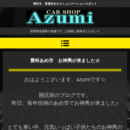
車好き、音楽好きのコミュニケーションスポット
長野県 安曇野市 タイヤ ホ
長野県安曇野の老舗です。お気軽に御来店ください☆
イール デッドニング カーオ
ーディオ レカロシート
豊科あめ市 お神輿が来ました☆
おはようございます、azumiです☆
開店前のブログです。
昨日、毎年恒例のあめ市でお神輿が来ました♪
とても寒い中、元気いっぱい子供たちのお神輿の