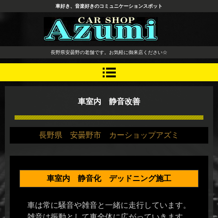
車好き、音楽好きのコミュニケーションスポット
長野県 安曇野市 タイヤ ホ
長野県安曇野の老舗です。お気軽に御来店ください☆
イール デッドニング カーオ
ーディオ レカロシート
車室内 静音改善
長野県 安曇野市 カーショップアズミ
車室内 静音化 デッドニング施工
車は常に騒音や雑音と一緒に走行しています。
雑音は振動として車全体に広がっていきます。