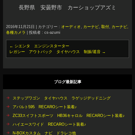
長野県 安曇野市 カーショップアズミ
2016年11月21日
|
カテゴリー :
オーディオ
,
カーナビ
,
取付
,
カーナビ,
各種カメラ
|
投稿者 : cs-azumi
←
シエンタ エンジンスターター
レガシー アウトバック タイヤハウス 制振/遮音
→
ブログ最新記事
ステップワゴン タイヤハウス ラゲッジデッドニング
アバルト595 RECAROシート装着♪
ZC33スイフトスポーツ HB36キャロル RECAROシート装着♪
ハイエースワイド RECAROシート装着♪
N-BOXカスタム ナビ ドラレコ他