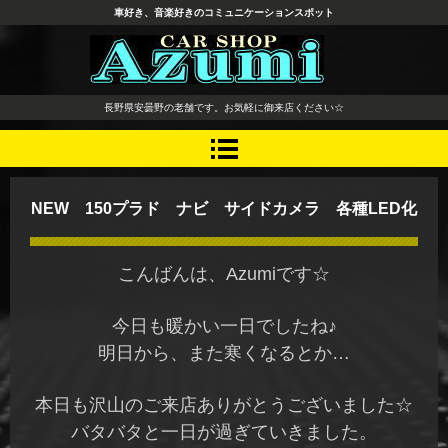
車好き、音楽好きのコミュニケーションスポット
長野県 安曇野市 タイヤ ホ
長野県安曇野の老舗です。お気軽に御来店ください☆
イール デッドニング カーオ
ーディオ レカロシート
NEW 150プラド ナビ サイドカメラ 各種LED化
こんばんは、Azumiです☆
今日も暖かい一日でしたね♪
明日から、また寒くなるとか…
本日も沢山のご来店ありがとうございました☆
バタバタと一日が過ぎていきました。