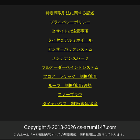
特定商取引法に関する記述
プライバシーポリシー
当サイトの注意事項
タイヤ＆アルミホイール
アンサーバックシステム
メンテナンスパーツ
フルオーダーペイントシステム
フロア ラゲッジ 制振/遮音
ルーフ 制振/遮音/遮熱
スノープラウ
タイヤハウス 制振/遮音/吸音
Copyright © 2013-2026 cs-azumi147.com
このホームページ掲載内容すべての無断掲載、無断転用はお断りしております。