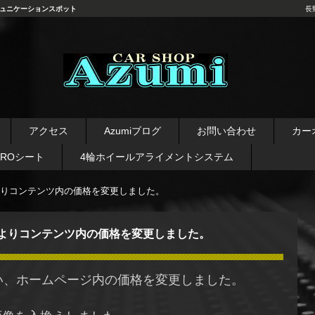
ュニケーションスポット
長
長野県 安曇野市 タイヤ ホ
イール デッドニング カーオ
アクセス
Azumiブログ
お問い合わせ
カー
ーディオ レカロシート
AROシート
4輪ホイールアライメントシステム
りコンテンツ内の価格を変更しました。
よりコンテンツ内の価格を変更しました。
い、ホームページ内の価格を変更しました。