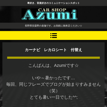
車好き、音楽好きのコミュニケーションスポット
長野県 安曇野市 タイヤ ホ
長野県安曇野の老舗です。お気軽に御来店ください☆
イール デッドニング カーオ
ーディオ レカロシート
カーナビ レカロシート 付替え
こんばんは、Azumiです☆
いや～暑かったです…
毎回、同じフレーズでブログが始まりすみません
（笑）
とても暑い一日でした^^;