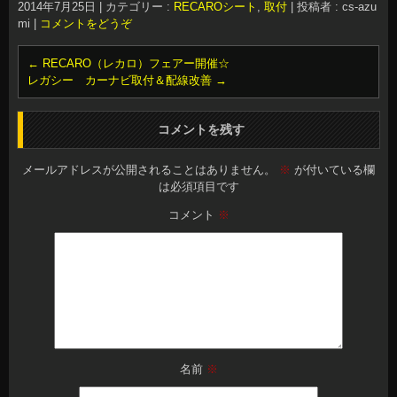
2014年7月25日
|
カテゴリー :
RECAROシート
,
取付
|
投稿者 : cs-azu
mi
|
コメントをどうぞ
←
RECARO（レカロ）フェアー開催☆
レガシー カーナビ取付＆配線改善
→
コメントを残す
メールアドレスが公開されることはありません。
※
が付いている欄
は必須項目です
コメント
※
名前
※