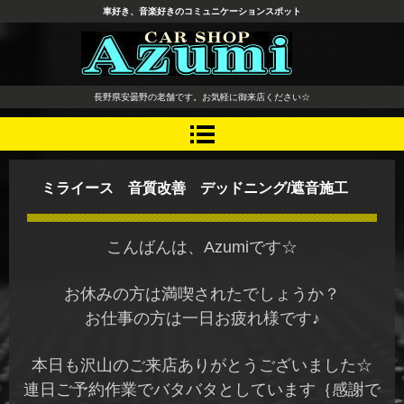
車好き、音楽好きのコミュニケーションスポット
長野県 安曇野市 タイヤ ホ
長野県安曇野の老舗です。お気軽に御来店ください☆
イール デッドニング カーオ
ーディオ レカロシート
ミライース 音質改善 デッドニング/遮音施工
こんばんは、Azumiです☆
お休みの方は満喫されたでしょうか？
お仕事の方は一日お疲れ様です♪
本日も沢山のご来店ありがとうございました☆
連日ご予約作業でバタバタとしています｛感謝で