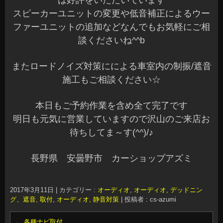
は好評をいただいています
スピーカーユニットの変更や低音補正によるウー
ファーユニットの追加などなんでもお気軽にご相
談くださいね^^b
またロードノイズ対策にによる車室内の制振/遮音
施工もご相談ください☆
本日もご予約作業を含め全て完了です
明日も元気に営業していますので沢山のご来店お
待ちしてま～す(^^)/♪
長野県 安曇野市 カーショップアズミ
2017年3月11日
|
カテゴリー :
オーディオ
,
オーディオ, デッドニン
グ、遮音
,
取付
,
オーディオ, 静音対策
|
投稿者 : cs-azumi
←
各種ナビ取付