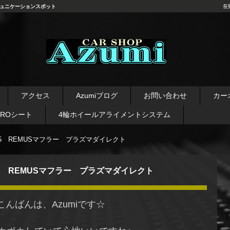
ュニケーションスポット
長
長野県 安曇野市 タイヤ ホ
イール デッドニング カーオ
アクセス
Azumiブログ
お問い合わせ
カー
ーディオ レカロシート
AROシート
4輪ホイールアライメントシステム
5 REMUSマフラー プラズマダイレクト
5 REMUSマフラー プラズマダイレクト
こんばんは、Azumiです☆